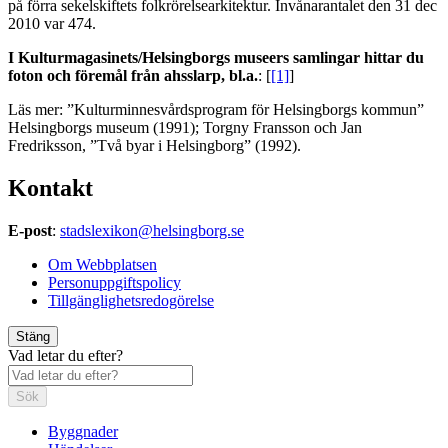
på förra sekelskiftets folkrörelsearkitektur. Invånarantalet den 31 dec
2010 var 474.
I Kulturmagasinets/Helsingborgs museers samlingar hittar du
foton och föremål från ahsslarp, bl.a.
: [
[1]
]
Läs mer: ”Kulturminnesvårdsprogram för Helsingborgs kommun”
Helsingborgs museum (1991); Torgny Fransson och Jan
Fredriksson, ”Två byar i Helsingborg” (1992).
Kontakt
E-post
:
stadslexikon@helsingborg.se
Om Webbplatsen
Personuppgiftspolicy
Tillgänglighetsredogörelse
Stäng
Vad letar du efter?
Sök
Byggnader