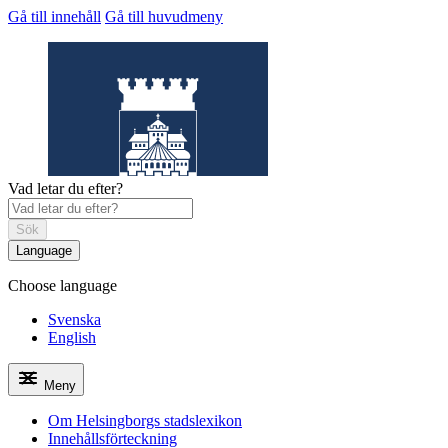
Gå till innehåll
Gå till huvudmeny
Vad letar du efter?
Sök
Language
Choose language
Helsingborgs
stadslexikon
Svenska
English
Meny
Om Helsingborgs stadslexikon
Innehållsförteckning