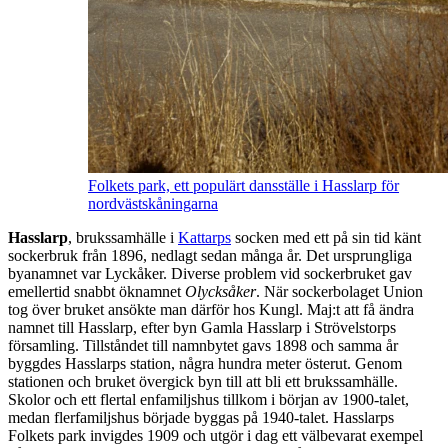
Folkets park, ett populärt dansställe i Hasslarp för
nordvästskåningarna
Hasslarp
, brukssamhälle i
Kattarps
socken med ett på sin tid känt
sockerbruk från 1896, nedlagt sedan många år. Det ursprungliga
byanamnet var Lyckåker. Diverse problem vid sockerbruket gav
emellertid snabbt öknamnet
Olycksåker
. När sockerbolaget Union
tog över bruket ansökte man därför hos Kungl. Maj:t att få ändra
namnet till Hasslarp, efter byn Gamla Hasslarp i Strövelstorps
församling. Tillståndet till namnbytet gavs 1898 och samma år
byggdes Hasslarps station, några hundra meter österut. Genom
stationen och bruket övergick byn till att bli ett brukssamhälle.
Skolor och ett flertal enfamiljshus tillkom i början av 1900-talet,
medan flerfamiljshus började byggas på 1940-talet. Hasslarps
Folkets park invigdes 1909 och utgör i dag ett välbevarat exempel