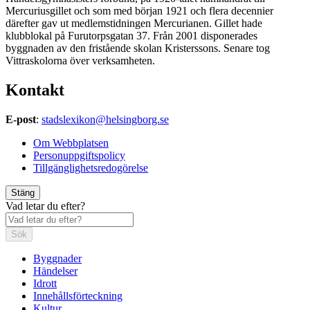
Mercuriusgillet och som med början 1921 och flera decennier
därefter gav ut medlemstidningen Mercurianen. Gillet hade
klubblokal på Furutorpsgatan 37. Från 2001 disponerades
byggnaden av den fristående skolan Kristerssons. Senare tog
Vittraskolorna över verksamheten.
Kontakt
E-post
:
stadslexikon@helsingborg.se
Om Webbplatsen
Personuppgiftspolicy
Tillgänglighetsredogörelse
Stäng
Vad letar du efter?
Sök
Byggnader
Händelser
Idrott
Innehållsförteckning
Kultur