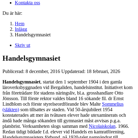
Kontakta oss
Du är här:
Hem
Inlägg
Handelsgymnasiet
Skriv ut
Handelsgymnasiet
Publicerad:
8 december, 2016
Uppdaterad:
18 februari, 2026
Handelsgymnasiet
, startat den 1 september 1904 i den gamla
läroverksbyggnaden vid Bergaliden, handelsinstitut. Initiativet kom
från företrädare för stadens näringsliv, bl.a. grosshandlare Otto
Jönsson. Till förste rektor valdes bland 16 sökande fil. dr Ernst
Lindblom och förste styrelseordförande blev Malte
Sommelius
(släkten)
som tillsattes av staden. Vid 50-årsjubileet 1954
konstaterades att mer än tvåtusen elever hade utexaminerats och
ändå hade många sökanden till gymnasiet måst avvisas p.g.a.
platsbrist. Verksamheten slogs samman med
Nicolaiskolan
. 1966.
Redan tidigt bildade f.d. elever vid Handels en kamratförening,
Handelsgymnasisters förbund, på 1920-talet namnändrat till