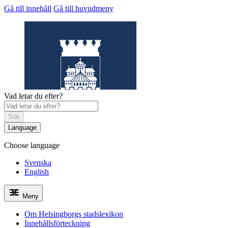
Gå till innehåll
Gå till huvudmeny
Vad letar du efter?
Sök
Language
Choose language
Helsingborgs
stadslexikon
Svenska
English
Meny
Om Helsingborgs stadslexikon
Innehållsförteckning