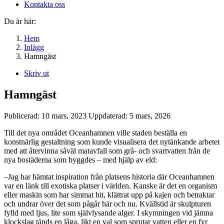
Kontakta oss
Du är här:
Hem
Inlägg
Hamngäst
Skriv ut
Hamngäst
Publicerad:
10 mars, 2023
Uppdaterad:
5 mars, 2026
Till det nya området Oceanhamnen ville staden beställa en
konstnärlig gestaltning som kunde visualisera det nytänkande arbetet
med att återvinna såväl matavfall som grå- och svartvatten från de
nya bostäderna som byggdes – med hjälp av eld:
–Jag har hämtat inspiration från platsens historia där Oceanhamnen
var en länk till exotiska platser i världen. Kanske är det en organism
eller maskin som har simmat hit, klättrat upp på kajen och betraktar
och undrar över det som pågår här och nu. Kvällstid är skulpturen
fylld med ljus, lite som självlysande alger. I skymningen vid jämna
klockslag tänds en låga, likt en val som sprutar vatten eller en fyr