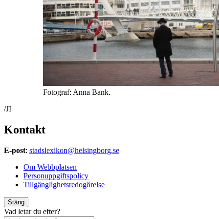
Fotograf: Anna Bank.
/JI
Kontakt
E-post
:
stadslexikon@helsingborg.se
Om Webbplatsen
Personuppgiftspolicy
Tillgänglighetsredogörelse
Stäng
Vad letar du efter?