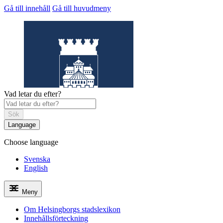
Gå till innehåll
Gå till huvudmeny
Vad letar du efter?
Sök
Language
Choose language
Helsingborgs
stadslexikon
Svenska
English
Meny
Om Helsingborgs stadslexikon
Innehållsförteckning