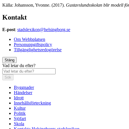
Källa: Johansson, Yvonne. (2017).
Gustavslundsskolan blir modell fö
Kontakt
E-post
:
stadslexikon@helsingborg.se
Om Webbplatsen
Personuppgiftspolicy
Tillgänglighetsredogörelse
Stäng
Vad letar du efter?
Sök
Byggnader
Händelser
Idrott
Innehållsförteckning
Kultur
Politik
Sjöfart
Skola
Kontakta Helsingborgs stadslexikon