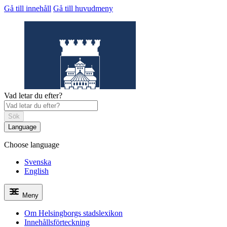
Gå till innehåll
Gå till huvudmeny
Vad letar du efter?
Sök
Language
Choose language
Helsingborgs
stadslexikon
Svenska
English
Meny
Om Helsingborgs stadslexikon
Innehållsförteckning