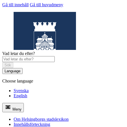
Gå till innehåll
Gå till huvudmeny
Vad letar du efter?
Sök
Language
Choose language
Helsingborgs
stadslexikon
Svenska
English
Meny
Om Helsingborgs stadslexikon
Innehållsförteckning