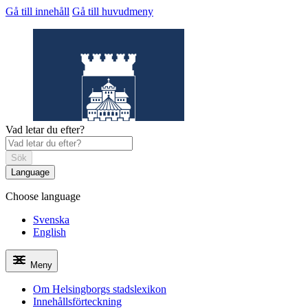
Gå till innehåll
Gå till huvudmeny
Vad letar du efter?
Sök
Language
Choose language
Helsingborgs
stadslexikon
Svenska
English
Meny
Om Helsingborgs stadslexikon
Innehållsförteckning