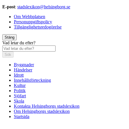
E-post
:
stadslexikon@helsingborg.se
Om Webbplatsen
Personuppgiftspolicy
Tillgänglighetsredogörelse
Stäng
Vad letar du efter?
Sök
Byggnader
Händelser
Idrott
Innehållsförteckning
Kultur
Politik
Sjöfart
Skola
Kontakta Helsingborgs stadslexikon
Om Helsingborgs stadslexikon
Startsida