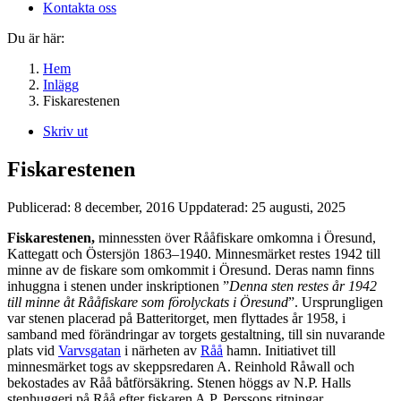
Kontakta oss
Du är här:
Hem
Inlägg
Fiskarestenen
Skriv ut
Fiskarestenen
Publicerad:
8 december, 2016
Uppdaterad:
25 augusti, 2025
Fiskarestenen,
minnessten över Rååfiskare omkomna i Öresund,
Kattegatt och Östersjön 1863–1940. Minnesmärket restes 1942 till
minne av de fiskare som omkommit i Öresund. Deras namn finns
inhuggna i stenen under inskriptionen ”
Denna sten restes år 1942
till minne åt Rååfiskare som förolyckats i Öresund
”. Ursprungligen
var stenen placerad på Batteritorget, men flyttades år 1958, i
samband med förändringar av torgets gestaltning, till sin nuvarande
plats vid
Varvsgatan
i närheten av
Råå
hamn. Initiativet till
minnesmärket togs av skeppsredaren A. Reinhold Råwall och
bekostades av Råå båtförsäkring. Stenen höggs av N.P. Halls
stenhuggeri på Råå efter fiskaren A.P. Perssons ritningar.