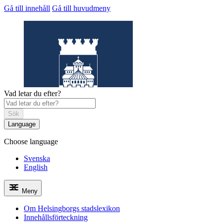
Gå till innehåll
Gå till huvudmeny
Vad letar du efter?
Sök
Language
Choose language
Helsingborgs
stadslexikon
Svenska
English
Meny
Om Helsingborgs stadslexikon
Innehållsförteckning