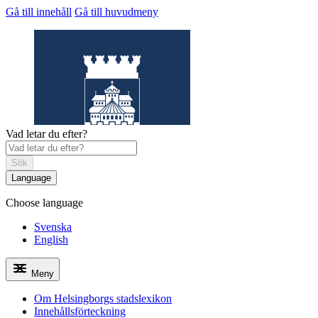
Gå till innehåll
Gå till huvudmeny
Vad letar du efter?
Sök
Language
Choose language
Helsingborgs
stadslexikon
Svenska
English
Meny
Om Helsingborgs stadslexikon
Innehållsförteckning