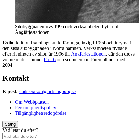
Silobyggnaden rivs 1996 och verksamheten flyttar till
Ångfärjestationen
Exilo
, kulturell samlingspunkt för unga, invigd 1994 och inrymd i
den sista silobyggnaden i Norra hamnen. Verksamheten flyttade
efter rivningen av silon år 1996 till
Ångfärjestationen
, där den drevs
vidare under namnet
Pir 16
och sedan enbart Piren till och med
2004.
Kontakt
E-post
:
stadslexikon@helsingborg.se
Om Webbplatsen
Personuppgiftspolicy
Tillgänglighetsredogörelse
Stäng
Vad letar du efter?