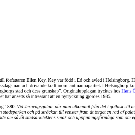
ll författaren Ellen Key. Key var född i Ed och avled i Helsingborg. H
iksdagsman och drivande kraft inom lantmannapartiet. I Helsingborg ko
ngborgs stad och dess granskap”. Originalupplagan trycktes hos
Hans Ö
 har ansetts så intressant att en nytryckning gjordes 1985.
ing 1880:
Vid Jernvägsgatan, när man utkommit från det i göthisk stil me
stadsparken och på sträckan till venster fram åt torget en rad af pala
ande om såväl stadsarkitektens smak och uppfinningsförmåga som om 