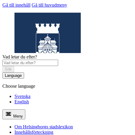
Gå till innehåll
Gå till huvudmeny
Vad letar du efter?
Sök
Language
Choose language
Helsingborgs
stadslexikon
Svenska
English
Meny
Om Helsingborgs stadslexikon
Innehållsförteckning