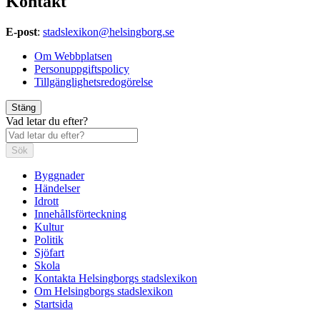
Kontakt
E-post
:
stadslexikon@helsingborg.se
Om Webbplatsen
Personuppgiftspolicy
Tillgänglighetsredogörelse
Stäng
Vad letar du efter?
Sök
Byggnader
Händelser
Idrott
Innehållsförteckning
Kultur
Politik
Sjöfart
Skola
Kontakta Helsingborgs stadslexikon
Om Helsingborgs stadslexikon
Startsida