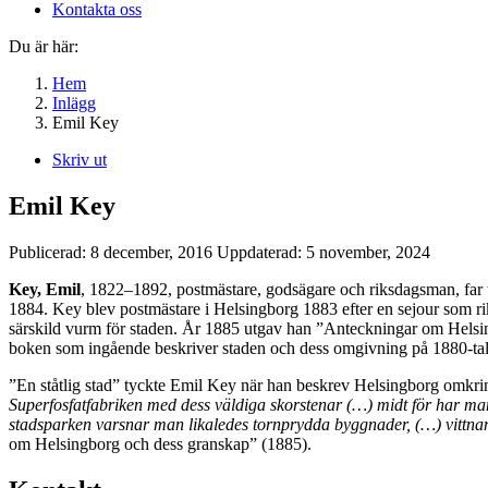
Kontakta oss
Du är här:
Hem
Inlägg
Emil Key
Skriv ut
Emil Key
Publicerad:
8 december, 2016
Uppdaterad:
5 november, 2024
Key, Emil
, 1822–1892, postmästare, godsägare och riksdagsman, far ti
1884. Key blev postmästare i Helsingborg 1883 efter en sejour som r
särskild vurm för staden. År 1885 utgav han ”Anteckningar om Helsi
boken som ingående beskriver staden och dess omgivning på 1880-talet
”En ståtlig stad” tyckte Emil Key när han beskrev Helsingborg omkr
Superfosfatfabriken med dess väldiga skorstenar (…) midt för har man 
stadsparken varsnar man likaledes tornprydda byggnader, (…) vittn
om Helsingborg och dess granskap” (1885).