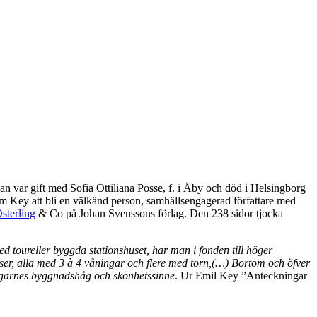
an var gift med Sofia Ottiliana Posse, f. i Åby och död i Helsingborg
m Key att bli en välkänd person, samhällsengagerad författare med
sterling
& Co på Johan Svenssons förlag. Den 238 sidor tjocka
d toureller byggda stationshuset, har man i fonden till höger
tser, alla med 3 à 4 våningar och flere med torn,(…) Bortom och öfver
egarnes byggnadshåg och skönhetssinne
. Ur Emil Key ”Anteckningar