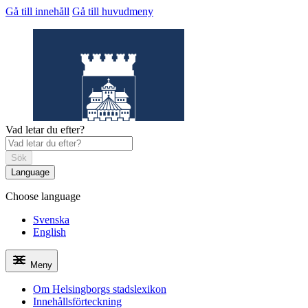
Gå till innehåll
Gå till huvudmeny
Vad letar du efter?
Sök
Language
Choose language
Helsingborgs
stadslexikon
Svenska
English
Meny
Om Helsingborgs stadslexikon
Innehållsförteckning