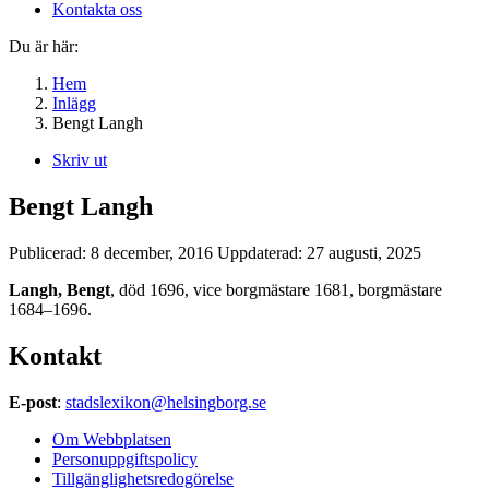
Kontakta oss
Du är här:
Hem
Inlägg
Bengt Langh
Skriv ut
Bengt Langh
Publicerad:
8 december, 2016
Uppdaterad:
27 augusti, 2025
Langh, Bengt
, död 1696, vice borgmästare 1681, borgmästare
1684–1696.
Kontakt
E-post
:
stadslexikon@helsingborg.se
Om Webbplatsen
Personuppgiftspolicy
Tillgänglighetsredogörelse