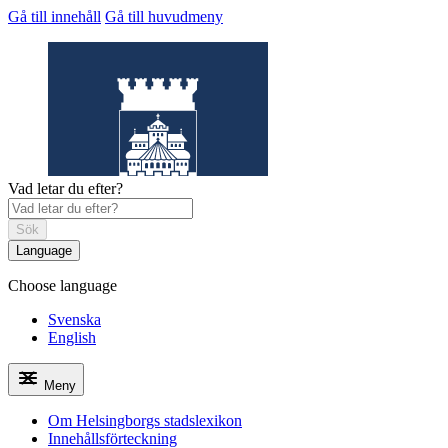
Gå till innehåll
Gå till huvudmeny
Vad letar du efter?
Sök
Language
Choose language
Helsingborgs
stadslexikon
Svenska
English
Meny
Om Helsingborgs stadslexikon
Innehållsförteckning