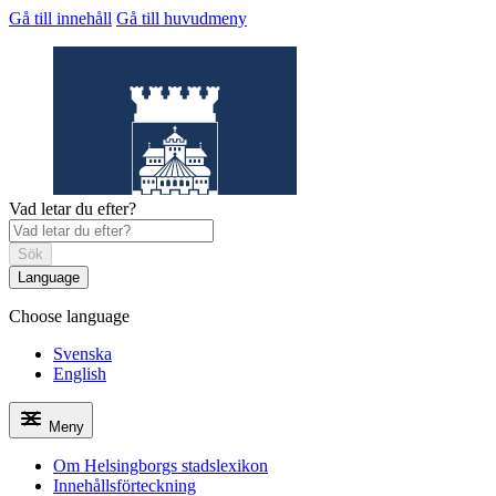
Gå till innehåll
Gå till huvudmeny
Vad letar du efter?
Sök
Language
Choose language
Helsingborgs
stadslexikon
Svenska
English
Meny
Om Helsingborgs stadslexikon
Innehållsförteckning