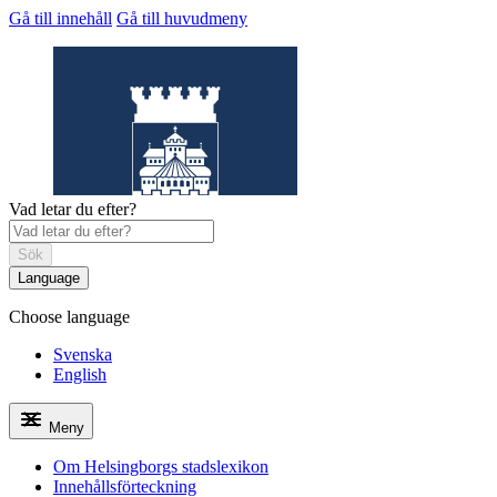
Gå till innehåll
Gå till huvudmeny
Vad letar du efter?
Sök
Language
Choose language
Helsingborgs
stadslexikon
Svenska
English
Meny
Om Helsingborgs stadslexikon
Innehållsförteckning