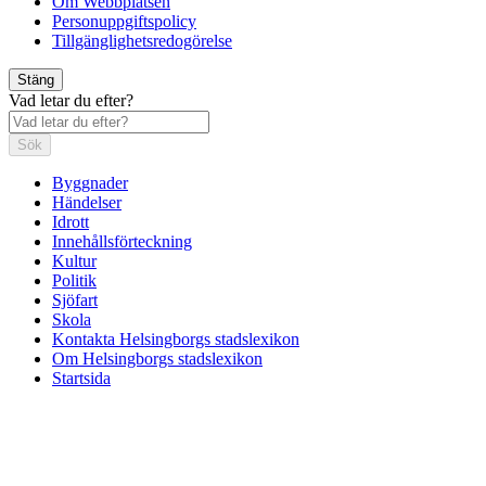
Om Webbplatsen
Personuppgiftspolicy
Tillgänglighetsredogörelse
Stäng
Vad letar du efter?
Sök
Byggnader
Händelser
Idrott
Innehållsförteckning
Kultur
Politik
Sjöfart
Skola
Kontakta Helsingborgs stadslexikon
Om Helsingborgs stadslexikon
Startsida