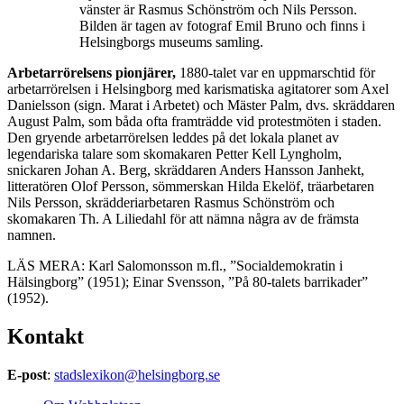
vänster är Rasmus Schönström och Nils Persson.
Bilden är tagen av fotograf Emil Bruno och finns i
Helsingborgs museums samling.
Arbetarrörelsens pionjärer,
1880-talet var en uppmarschtid för
arbetarrörelsen i Helsingborg med karismatiska agitatorer som Axel
Danielsson (sign. Marat i Arbetet) och Mäster Palm, dvs. skräddaren
August Palm, som båda ofta framträdde vid protestmöten i staden.
Den gryende arbetarrörelsen leddes på det lokala planet av
legendariska talare som skomakaren Petter Kell Lyngholm,
snickaren Johan A. Berg, skräddaren Anders Hansson Janhekt,
litteratören Olof Persson, sömmerskan Hilda Ekelöf, träarbetaren
Nils Persson, skrädderiarbetaren Rasmus Schönström och
skomakaren Th. A Liliedahl för att nämna några av de främsta
namnen.
LÄS MERA: Karl Salomonsson m.fl., ”Socialdemokratin i
Hälsingborg” (1951); Einar Svensson, ”På 80-talets barrikader”
(1952).
Kontakt
E-post
:
stadslexikon@helsingborg.se