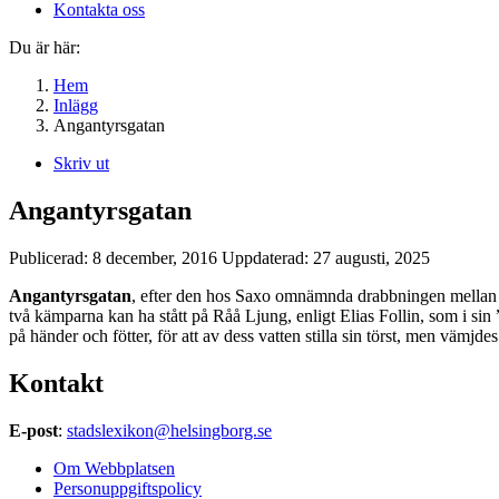
Kontakta oss
Du är här:
Hem
Inlägg
Angantyrsgatan
Skriv ut
Angantyrsgatan
Publicerad:
8 december, 2016
Uppdaterad:
27 augusti, 2025
Angantyrsgatan
, efter den hos Saxo omnämnda drabbningen mellan d
två kämparna kan ha stått på Råå Ljung, enligt Elias Follin, som i sin
på händer och fötter, för att av dess vatten stilla sin törst, men vämj
Kontakt
E-post
:
stadslexikon@helsingborg.se
Om Webbplatsen
Personuppgiftspolicy