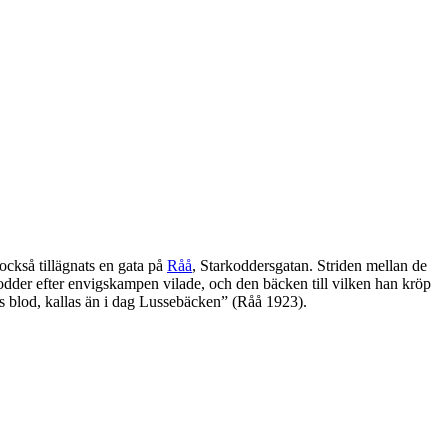
ckså tillägnats en gata på
Råå
, Starkoddersgatan. Striden mellan de
kodder efter envigskampen vilade, och den bäcken till vilken han kröp
ers blod, kallas än i dag Lussebäcken” (Råå 1923).