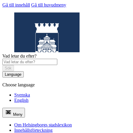
Gå till innehåll
Gå till huvudmeny
Vad letar du efter?
Sök
Language
Choose language
Helsingborgs
stadslexikon
Svenska
English
Meny
Om Helsingborgs stadslexikon
Innehållsförteckning