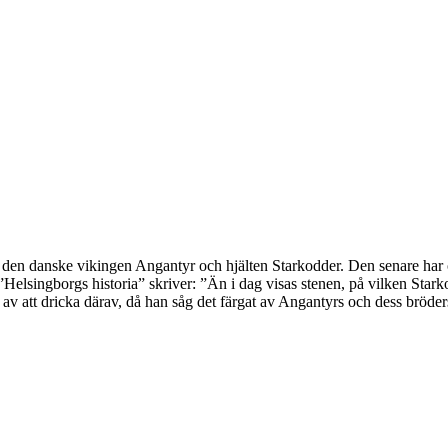
en danske vikingen Angantyr och hjälten Starkodder. Den senare har o
 ”Helsingborgs historia” skriver: ”Än i dag visas stenen, på vilken Star
des av att dricka därav, då han såg det färgat av Angantyrs och dess bröd