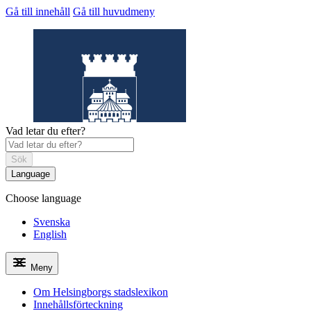
Gå till innehåll
Gå till huvudmeny
Vad letar du efter?
Sök
Language
Choose language
Helsingborgs
stadslexikon
Svenska
English
Meny
Om Helsingborgs stadslexikon
Innehållsförteckning