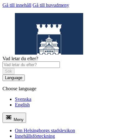
Gå till innehåll
Gå till huvudmeny
Vad letar du efter?
Sök
Language
Choose language
Helsingborgs
stadslexikon
Svenska
English
Meny
Om Helsingborgs stadslexikon
Innehållsförteckning