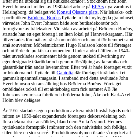
Efter att ha utbildat sig till butiksdekoratör i Stockholm fick John
Evert Johnson i mitten av 1930-talet arbete på
EPA:s
nya varuhus i
Helsingborg, då beläget vid
Konsul Olssons plats
. När leksaks- och
sportbutiken
Bröderna Boréus
flyttade in i det nybyggda grannhuset,
värvades John Evert Johnson både som butiksdekoratör och
formgivare av träleksaker. Vid sidan av arbetet på Bröderna Boréus,
startade han ett eget företag i en liten lokal på Hantverkargatan. Här
tillverkades föremål av trä såsom möbler och annat för hemmet samt
små souvenirer. Möbelsnickaren Hugo Karlsson knöts till företaget
och utförde de praktiska momenten. Under andra hälften av 1940-
talet utvecklades sortimentet både genom utökad tillverkning av
egendesignade träartiklar och genom försäljning av keramik- och
glasartiklar från andra leverantörer. Efter två år hade företaget vuxit
ur lokalerna och flyttade till
Gantofta
där företaget inrättades i ett
gammalt spannmålsmagasin. I samband med detta avslutade John
Evert Johnson sin anställning hos Bröderna Boréus. Företaget
ombildades också till ett aktiebolag som fick namnet AB Jie
Johnsons keramiska fabrik och bröderna John, Åke och Karl-Axel
Holm blev delägare.
År 1952 startades egen produktion av keramiskt hushållsgods och i
mitten av 1950-talet expanderade företagets dekoravdelning och
flera dekoratriser anställdes, bland dem Anita Nylund. Hennes
nytänkande formspråk i mönster och den naivistiska och folkliga
stilen blev en stor succé. Produktionsvolymen ökade så mycket att