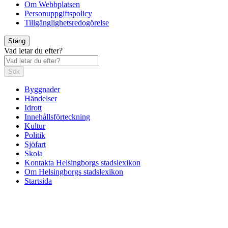
Om Webbplatsen
Personuppgiftspolicy
Tillgänglighetsredogörelse
Stäng
Vad letar du efter?
Sök
Byggnader
Händelser
Idrott
Innehållsförteckning
Kultur
Politik
Sjöfart
Skola
Kontakta Helsingborgs stadslexikon
Om Helsingborgs stadslexikon
Startsida