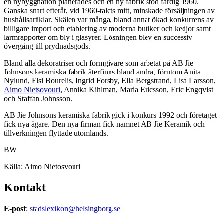
en nybyggnation planerades och en ny fabrik stod färdig 1960.
Ganska snart efteråt, vid 1960-talets mitt, minskade försäljningen av
hushållsartiklar. Skälen var många, bland annat ökad konkurrens av
billigare import och etablering av moderna butiker och kedjor samt
larmrapporter om bly i glasyrer. Lösningen blev en successiv
övergång till prydnadsgods.
Bland alla dekoratriser och formgivare som arbetat på AB Jie
Johnsons keramiska fabrik återfinns bland andra, förutom Anita
Nylund, Elsi Bourelis, Ingrid Forsby, Ella Bergstrand, Lisa Larsson,
Aimo Nietsovouri
, Annika Kihlman, Maria Ericsson, Eric Engqvist
och Staffan Johnsson.
AB Jie Johnsons keramiska fabrik gick i konkurs 1992 och företaget
fick nya ägare. Den nya firman fick namnet AB Jie Keramik och
tillverkningen flyttade utomlands.
BW
Källa: Aimo Nietosvouri
Kontakt
E-post
:
stadslexikon@helsingborg.se