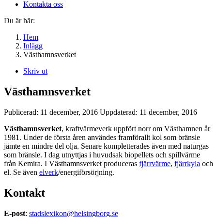
Kontakta oss
Du är här:
Hem
Inlägg
Västhamnsverket
Skriv ut
Västhamnsverket
Publicerad:
11 december, 2016
Uppdaterad:
11 december, 2016
Västhamnsverket
, kraftvärmeverk uppfört norr om Västhamnen år
1981. Under de första åren användes framförallt kol som bränsle
jämte en mindre del olja. Senare kompletterades även med naturgas
som bränsle. I dag utnyttjas i huvudsak biopellets och spillvärme
från Kemira. I Västhamnsverket produceras
fjärrvärme
,
fjärrkyla
och
el. Se även
elverk
/energiförsörjning.
Kontakt
E-post
:
stadslexikon@helsingborg.se