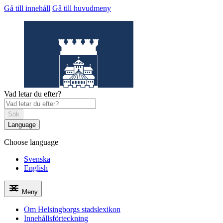
Gå till innehåll
Gå till huvudmeny
Vad letar du efter?
Sök
Language
Choose language
Helsingborgs
stadslexikon
Svenska
English
Meny
Om Helsingborgs stadslexikon
Innehållsförteckning