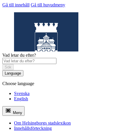
Gå till innehåll
Gå till huvudmeny
Vad letar du efter?
Sök
Language
Choose language
Helsingborgs
stadslexikon
Svenska
English
Meny
Om Helsingborgs stadslexikon
Innehållsförteckning